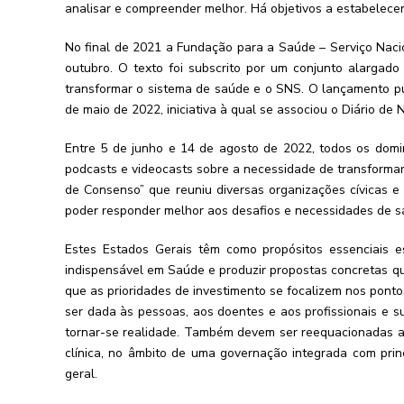
analisar e compreender melhor. Há objetivos a estabelecer
No final de 2021 a Fundação para a Saúde – Serviço Nac
outubro. O texto foi subscrito por um conjunto alargad
transformar o sistema de saúde e o SNS. O lançamento púb
de maio de 2022, iniciativa à qual se associou o Diário de N
Entre 5 de junho e 14 de agosto de 2022, todos os domin
podcasts e videocasts sobre a necessidade de transforma
de Consenso” que reuniu diversas organizações cívicas e m
poder responder melhor aos desafios e necessidades de sa
Estes Estados Gerais têm como propósitos essenciais 
indispensável em Saúde e produzir propostas concretas que
que as prioridades de investimento se focalizem nos ponto
ser dada às pessoas, aos doentes e aos profissionais e s
tornar-se realidade. Também devem ser reequacionadas a
clínica, no âmbito de uma governação integrada com princ
geral.