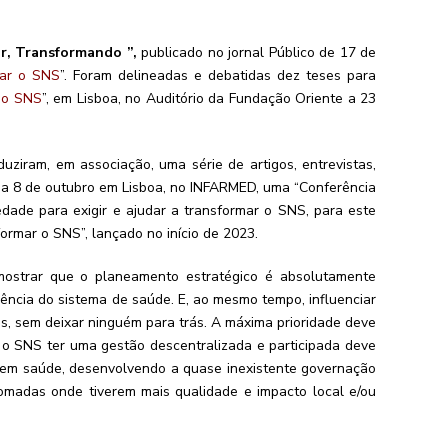
r, Transformando ”,
publicado no jornal Público de 17 de
mar o SNS
”. Foram delineadas e debatidas dez teses para
 o SNS
”, em Lisboa, no Auditório da Fundação Oriente a 23
ziram, em associação, uma série de artigos, entrevistas,
 a 8 de outubro em Lisboa, no INFARMED, uma “Conferência
iedade para exigir e ajudar a transformar o SNS, para este
ormar o SNS”, lançado no início de 2023.
mostrar que o planeamento estratégico é absolutamente
iência do sistema de saúde. E, ao mesmo tempo, influenciar
os, sem deixar ninguém para trás. A máxima prioridade deve
e o SNS ter uma gestão descentralizada e participada deve
 em saúde, desenvolvendo a quase inexistente governação
 tomadas onde tiverem mais qualidade e impacto local e/ou