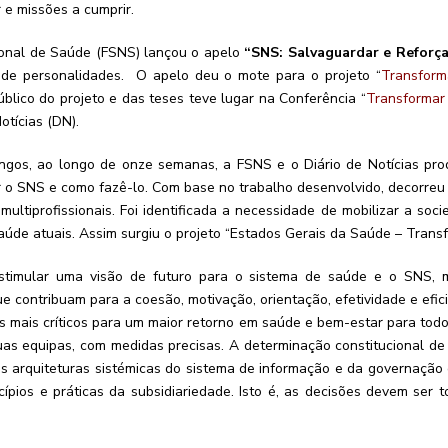
 e missões a cumprir.
ional de Saúde (FSNS) lançou o apelo
“SNS: Salvaguardar e Reforça
o de personalidades. O apelo deu o mote para o projeto “
Transfor
lico do projeto e das teses teve lugar na Conferência “
Transformar
otícias (DN).
gos, ao longo de onze semanas, a FSNS e o Diário de Notícias produ
r o SNS e como fazê-lo. Com base no trabalho desenvolvido, decorreu
ultiprofissionais. Foi identificada a necessidade de mobilizar a soc
úde atuais. Assim surgiu o projeto “Estados Gerais da Saúde – Transf
estimular uma visão de futuro para o sistema de saúde e o SNS, 
 contribuam para a coesão, motivação, orientação, efetividade e efic
s mais críticos para um maior retorno em saúde e bem-estar para tod
uas equipas, com medidas precisas. A determinação constitucional d
s arquiteturas sistémicas do sistema de informação e da governação
ípios e práticas da subsidiariedade. Isto é, as decisões devem ser