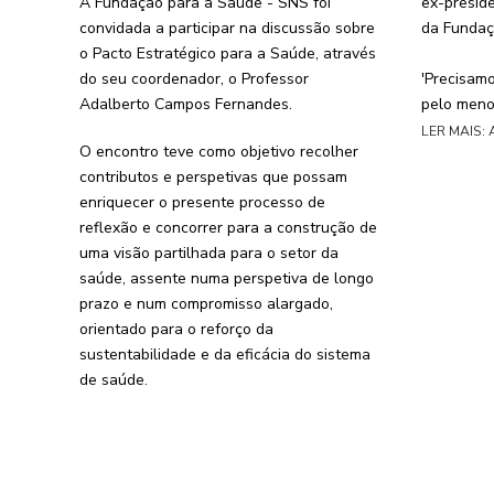
A
Fundação para a Saúde - SNS
foi
ex-presid
convidada a participar na discussão sobre
da Fundaç
o Pacto Estratégico para a Saúde, através
do seu coordenador, o Professor
'Precisam
Adalberto Campos Fernandes.
pelo meno
LER MAIS:
O encontro teve como objetivo recolher
contributos e perspetivas que possam
enriquecer o presente processo de
reflexão e concorrer para a construção de
uma visão partilhada para o setor da
saúde, assente numa perspetiva de longo
prazo e num compromisso alargado,
orientado para o reforço da
sustentabilidade e da eficácia do sistema
de saúde.