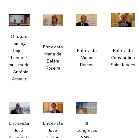
O futuro
começa
Entrevista
hoje -
Entrevista
Entrevista
Maria de
Lendo e
Victor
Constantino
Belém
musicando
Ramos
Sakellarides
Roseira
- António
Arnault
Entrevista
Entrevista
III
José
José
Congresso
Aranda da
Carlos
SNS -